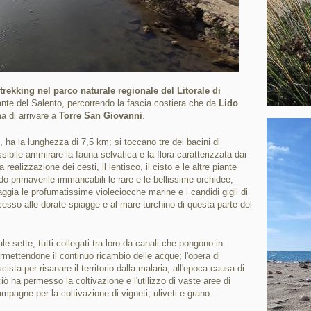
trekking nel parco naturale regionale del Litorale di
ante del Salento, percorrendo la fascia costiera che da
Lido
a di arrivare a
Torre San Giovanni
.
 ha la lunghezza di 7,5 km; si toccano tre dei bacini di
ssibile ammirare la fauna selvatica e la flora caratterizzata dai
realizzazione dei cesti, il lentisco, il cisto e le altre piante
do primaverile immancabili le rare e le bellissime orchidee,
piaggia le profumatissime violeciocche marine e i candidi gigli di
esso alle dorate spiagge e al mare turchino di questa parte del
le sette, tutti collegati tra loro da canali che pongono in
mettendone il continuo ricambio delle acque; l'opera di
cista per risanare il territorio dalla malaria, all'epoca causa di
iò ha permesso la coltivazione e l'utilizzo di vaste aree di
 campagne per la coltivazione di vigneti, uliveti e grano.