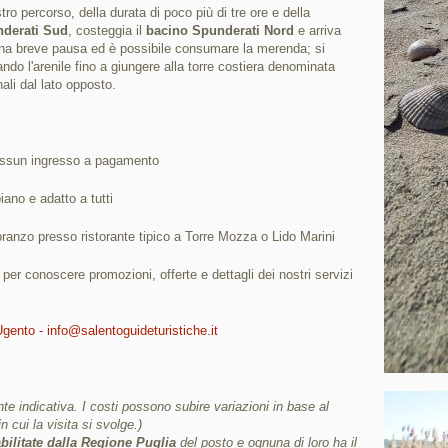
o percorso, della durata di poco più di tre ore e della
derati Sud
, costeggia il
bacino Spunderati Nord
e arriva
na breve pausa ed è possibile consumare la merenda; si
sando l'arenile fino a giungere alla torre costiera denominata
ali dal lato opposto.
nessun ingresso a pagamento
ano e adatto a tutti
pranzo presso ristorante tipico a Torre Mozza o Lido Marini
i per conoscere promozioni, offerte e dettagli dei nostri servizi
Ugento - info@salentoguideturistiche.it
e indicativa. I costi possono subire variazioni in base al
in cui la visita si svolge.)
bilitate dalla Regione Puglia
del posto e ognuna di loro ha il