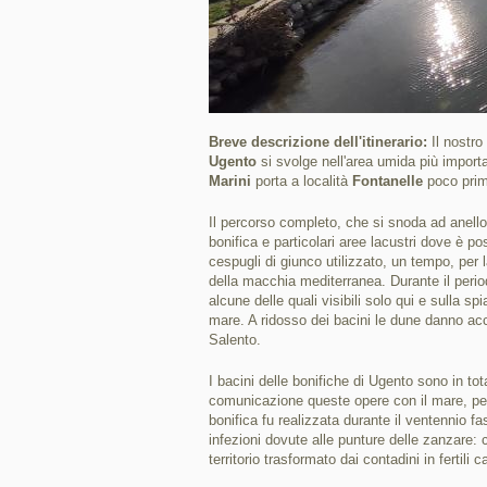
Breve descrizione dell'itinerario:
Il nostro
Ugento
si svolge nell'area umida più import
Marini
porta a località
Fontanelle
poco prim
Il percorso completo, che si snoda ad anello,
bonifica e particolari aree lacustri dove è po
cespugli di giunco utilizzato, un tempo, per la 
della macchia mediterranea. Durante il perio
alcune delle quali visibili solo qui e sulla s
mare. A ridosso dei bacini le dune danno acc
Salento.
I bacini delle bonifiche di Ugento sono in tota
comunicazione queste opere con il mare, per
bonifica fu realizzata durante il ventennio fas
infezioni dovute alle punture delle zanzare: c
territorio trasformato dai contadini in fertili