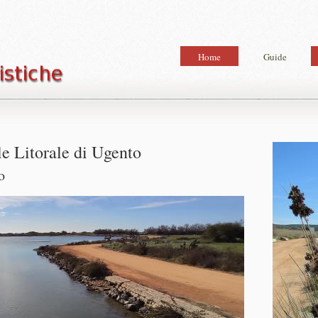
Home
Guide
le Litorale di Ugento
o