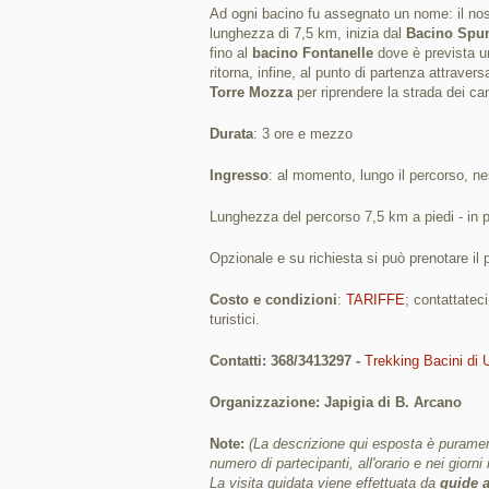
Ad ogni bacino fu assegnato un nome: il nostr
lunghezza di 7,5 km, inizia dal
Bacino Spun
fino al
bacino Fontanelle
dove è prevista u
ritorna, infine, al punto di partenza attraver
Torre Mozza
per riprendere la strada dei can
Durata
: 3 ore e mezzo
Ingresso
: al momento, lungo il percorso, 
Lunghezza del percorso 7,5 km a piedi - in pi
Opzionale e su richiesta si può prenotare il 
Costo e condizioni
:
TARIFFE
; contattatec
turistici.
Contatti: 368/3413297 -
Trekking Bacini di 
Organizzazione: Japigia di B. Arcano
Note:
(La descrizione qui esposta è purament
numero di partecipanti, all'orario e nei giorni 
La visita guidata viene effettuata da
guide a