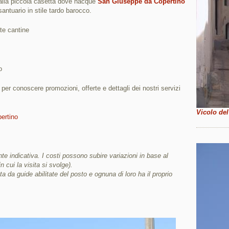
lla piccola casetta dove nacque
San Giuseppe da Copertino
santuario in stile tardo barocco.
te cantine
o
i per conoscere promozioni, offerte e dettagli dei nostri servizi
Vicolo del
pertino
e indicativa. I costi possono subire variazioni in base al
in cui la visita si svolge).
ta da guide abilitate del posto e ognuna di loro ha il proprio