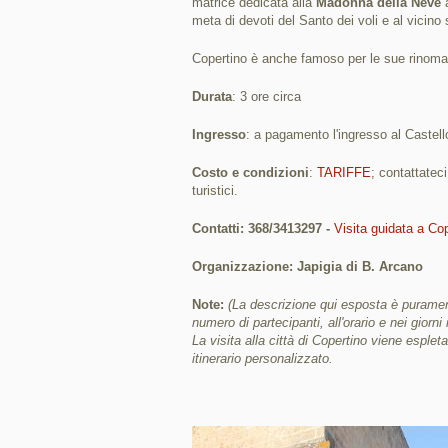
matrice dedicata alla
Madonna della Neve
a
meta di devoti del Santo dei voli e al vicino 
Copertino è anche famoso per le sue rinoma
Durata
: 3 ore circa
Ingresso
: a pagamento l'ingresso al Castell
Costo e condizioni
:
TARIFFE
; contattatec
turistici.
Contatti: 368/3413297 -
Visita guidata a Co
Organizzazione: Japigia di B. Arcano
Note:
(La descrizione qui esposta è purament
numero di partecipanti, all'orario e nei giorni 
La visita alla città di Copertino viene espleta
itinerario personalizzato.