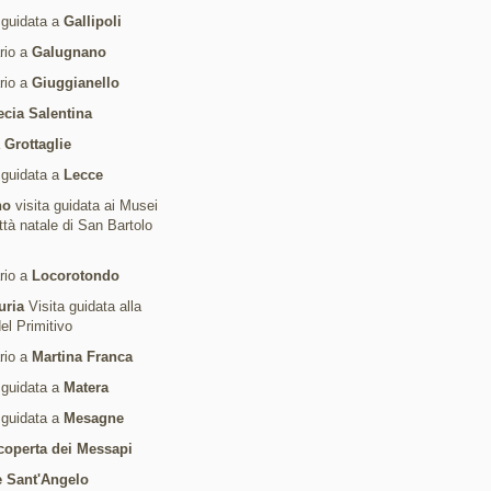
 guidata a
Gallipoli
ario a
Galugnano
ario a
Giuggianello
ecia Salentina
a
Grottaglie
 guidata a
Lecce
no
visita guidata ai Musei
ittà natale di San Bartolo
ario a
Locorotondo
uria
Visita guidata alla
del Primitivo
ario a
Martina Franca
 guidata a
Matera
 guidata a
Mesagne
coperta dei Messapi
 Sant'Angelo