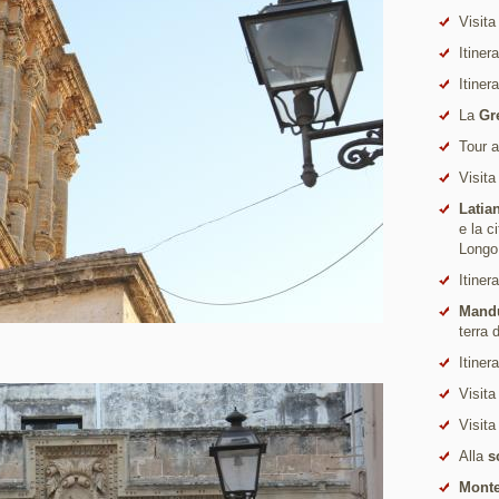
Visita
Itiner
Itiner
La
Gr
Tour 
Visita
Latia
e la c
Longo
Itiner
Mand
terra 
Itiner
Visita
Visita
Alla
s
Monte