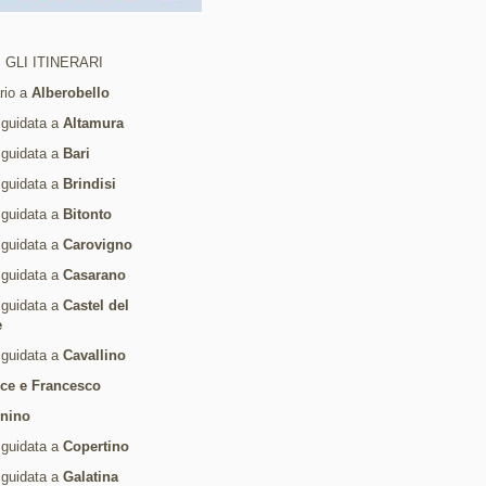
 GLI ITINERARI
ario a
Alberobello
 guidata a
Altamura
 guidata a
Bari
 guidata a
Brindisi
 guidata a
Bitonto
 guidata a
Carovigno
 guidata a
Casarano
 guidata a
Castel del
e
 guidata a
Cavallino
ice e Francesco
rnino
 guidata a
Copertino
 guidata a
Galatina