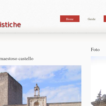
Home
Guide
Foto
o
l maestoso castello