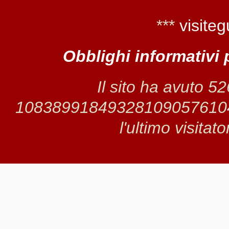
***
visiteg
Obblighi informativi 
Il sito ha avuto 5
1083899184932810905761042 
l'ultimo visitat