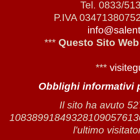
Tel. 0833/51
P.IVA 0347138075
info@salento
***
Questo Sito Web
***
visiteg
Obblighi informativi 
Il sito ha avuto 5
1083899184932810905761308 
l'ultimo visitat