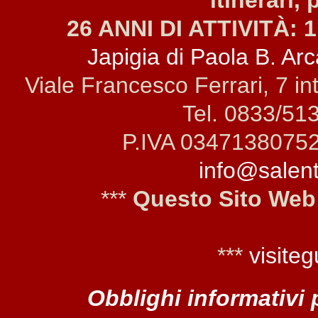
itinerari, 
26 ANNI DI ATTIVITÀ: 1
Japigia di Paola B. Arca
Viale Francesco Ferrari, 7 i
Tel. 0833/51
P.IVA 0347138075
info@salento
***
Questo Sito Web
***
visiteg
Obblighi informativi 