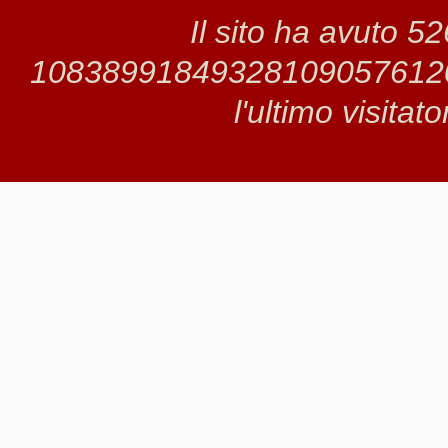
Il sito ha avuto 5
1083899184932810905761205 
l'ultimo visitat