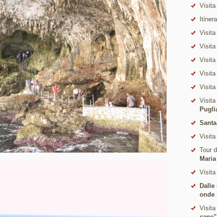
Visita
Itiner
Visita
Visita
Visita
Visita
Visita
Visita
Pugli
Santa
Visita
Tour 
Maria
Visita
Dalle
onde 
Visita
cane"