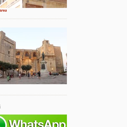
area
i