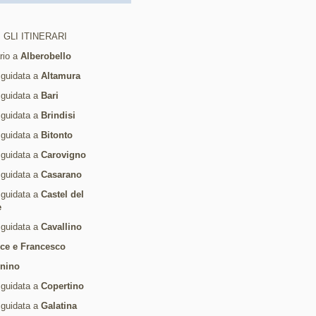
 GLI ITINERARI
ario a
Alberobello
 guidata a
Altamura
 guidata a
Bari
 guidata a
Brindisi
 guidata a
Bitonto
 guidata a
Carovigno
 guidata a
Casarano
 guidata a
Castel del
e
 guidata a
Cavallino
ice e Francesco
rnino
 guidata a
Copertino
 guidata a
Galatina