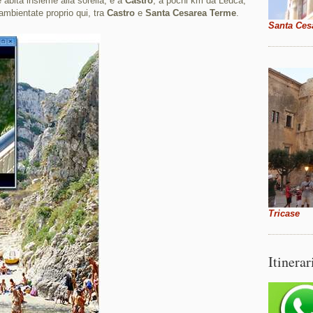
e abita insieme alla sorella, è a
Castro
, a pochi km da Leuca;
ambientate proprio qui, tra
Castro
e
Santa Cesarea Terme
.
Santa Ces
Tricase
Itinerar