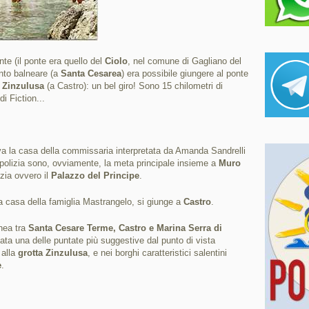
nte (il ponte era quello del
Ciolo
, nel comune di Gagliano del
ento balneare (a
Santa Cesarea
) era possibile giungere al ponte
 Zinzulusa
(a Castro): un bel giro! Sono 15 chilometri di
di Fiction...
a la casa della commissaria interpretata da Amanda Sandrelli
la polizia sono, ovviamente, la meta principale insieme a
Muro
zia ovvero il
Palazzo del Principe
.
la casa della famiglia Mastrangelo, si giunge a
Castro
.
anea tra
Santa Cesare Terme, Castro e Marina Serra di
ta una delle puntate più suggestive dal punto di vista
 alla
grotta Zinzulusa
, e nei borghi caratteristici salentini
e
.