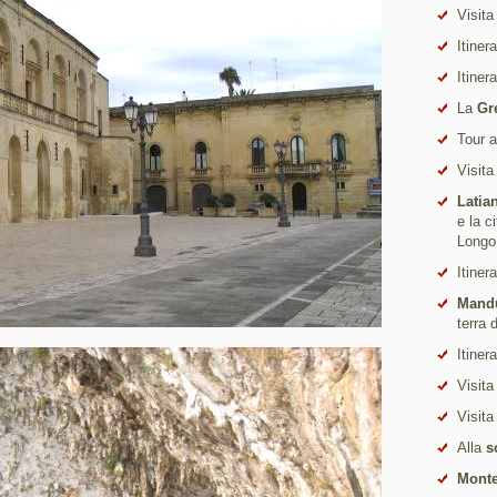
Visita
Itiner
Itiner
La
Gr
Tour 
Visita
Latia
e la c
Longo
Itiner
Mand
terra 
Itiner
Visita
Visita
Alla
s
Monte