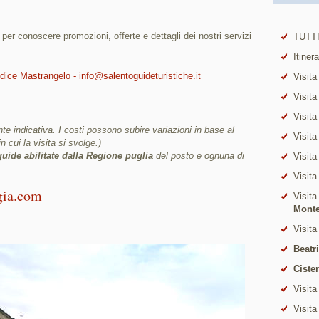
i per conoscere promozioni, offerte e dettagli dei nostri servizi
TUTTI
Itiner
udice Mastrangelo - info@salentoguideturistiche.it
Visita
Visita
Visita
e indicativa. I costi possono subire variazioni in base al
Visita
in cui la visita si svolge.)
guide abilitate dalla Regione puglia
del posto e ognuna di
Visita
Visita
gia.com
Visita
Mont
Visita
Beatr
Ciste
Visita
Visita