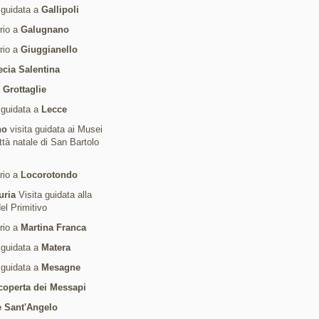
 guidata a
Gallipoli
ario a
Galugnano
ario a
Giuggianello
ecia Salentina
a
Grottaglie
 guidata a
Lecce
no
visita guidata ai Musei
ittà natale di San Bartolo
ario a
Locorotondo
uria
Visita guidata alla
del Primitivo
ario a
Martina Franca
 guidata a
Matera
 guidata a
Mesagne
coperta dei Messapi
 Sant'Angelo