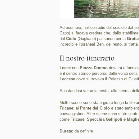
Ad esempio, nell'episodio del suicidio dal po
Capo) si faceva credere che, dallo stabilim
del
Ciolo
(Gagliano) passando per la
Grotta
incredibile litoranea! Beh, del resto, si tratta 
Il nostro itinerario
Lecce
con
Piazza Duomo
dove si affacciav
e il centro storico percorso dalle volati del
Leccese
dove si trovava il Palazzo di Giusti
Spostandosi verso la costa, alla ricerca del
Molte scene sono state girate lungo la litor
Tricase
; al
Ponte del Ciolo
è stato ambienta
paesaggistico. Altre scene sono state girate
come
Tricase, Specchia Gallipoli e Magli
Durata
: da definire