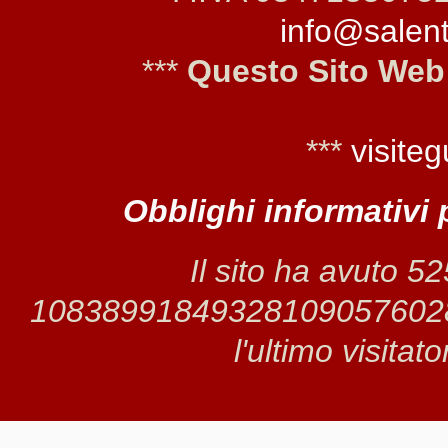
info@salento
***
Questo Sito Web
***
visiteg
Obblighi informativi 
Il sito ha avuto 5
1083899184932810905760281 
l'ultimo visitat