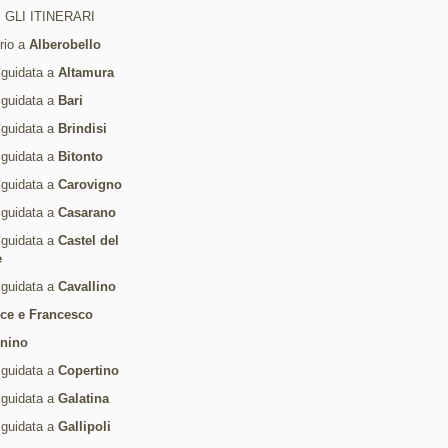
 GLI ITINERARI
ario a
Alberobello
 guidata a
Altamura
 guidata a
Bari
 guidata a
Brindisi
 guidata a
Bitonto
 guidata a
Carovigno
 guidata a
Casarano
 guidata a
Castel del
e
 guidata a
Cavallino
ice e Francesco
rnino
 guidata a
Copertino
 guidata a
Galatina
 guidata a
Gallipoli