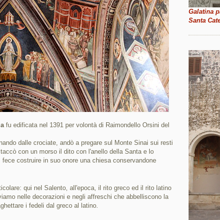
Galatina p
Santa Cat
ia
fu edificata nel 1391 per volontà di Raimondello Orsini del
ando dalle crociate, andò a pregare sul Monte Sinai sui resti
taccò con un morso il dito con l'anello della Santa e lo
a, fece costruire in suo onore una chiesa conservandone
olare: qui nel Salento, all'epoca, il rito greco ed il rito latino
amo nelle decorazioni e negli affreschi che abbelliscono la
ghettare i fedeli dal greco al latino.