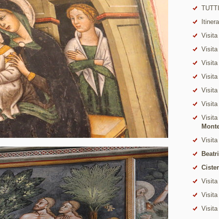
TUTTI
Itiner
Visita
Visita
Visita
Visita
Visita
Visita
Visita
Mont
Visita
Beatr
Ciste
Visita
Visita
Visita