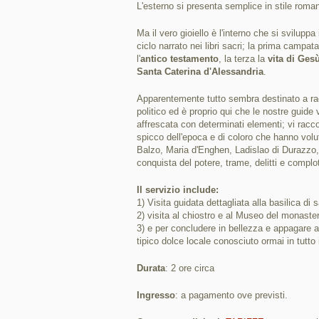
L'esterno si presenta semplice in stile romani
Ma il vero gioiello è l'interno che si svilupp
ciclo narrato nei libri sacri; la prima campata
l'
antico testamento
, la terza la
vita di Ges
Santa Caterina d'Alessandria
.
Apparentemente tutto sembra destinato a racc
politico ed è proprio qui che le nostre guide 
affrescata con determinati elementi; vi racc
spicco dell'epoca e di coloro che hanno vol
Balzo, Maria d'Enghen, Ladislao di Durazzo, 
conquista del potere, trame, delitti e complot
Il servizio include:
1) Visita guidata dettagliata alla basilica di 
2) visita al chiostro e al Museo del monaster
3) e per concludere in bellezza e appagare a
tipico dolce locale conosciuto ormai in tutto
Durata
: 2 ore circa
Ingresso
: a pagamento ove previsti.