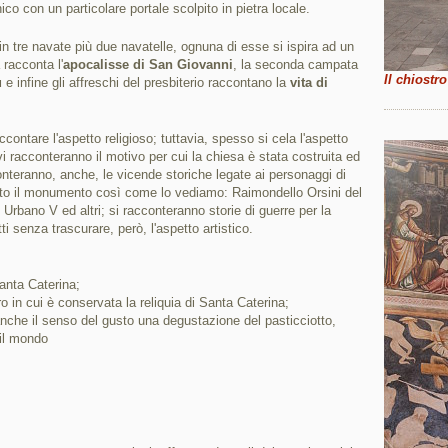
co con un particolare portale scolpito in pietra locale.
a in tre navate più due navatelle, ognuna di esse si ispira ad un
 racconta l'
apocalisse di San Giovanni
, la seconda campata
Il chiostro
ù
e infine gli affreschi del presbiterio raccontano la
vita di
ontare l'aspetto religioso; tuttavia, spesso si cela l'aspetto
vi racconteranno il motivo per cui la chiesa è stata costruita ed
onteranno, anche, le vicende storiche legate ai personaggi di
uto il monumento così come lo vediamo: Raimondello Orsini del
Urbano V ed altri; si racconteranno storie di guerre per la
ti senza trascurare, però, l'aspetto artistico.
santa Caterina;
o in cui è conservata la reliquia di Santa Caterina;
nche il senso del gusto una degustazione del pasticciotto,
 il mondo