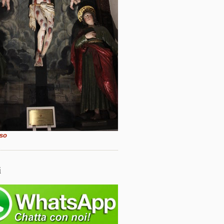
sso
i