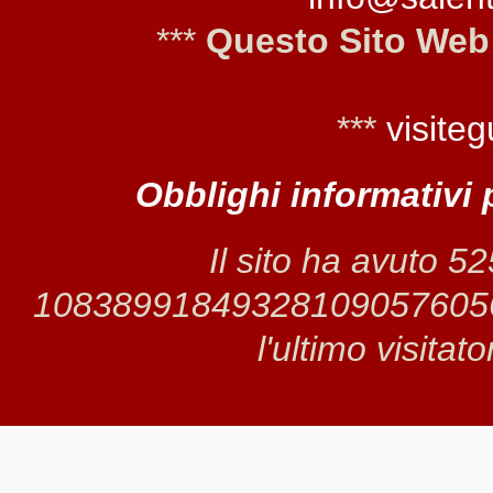
***
Questo Sito Web
***
visiteg
Obblighi informativi 
Il sito ha avuto 5
1083899184932810905760561 
l'ultimo visitat