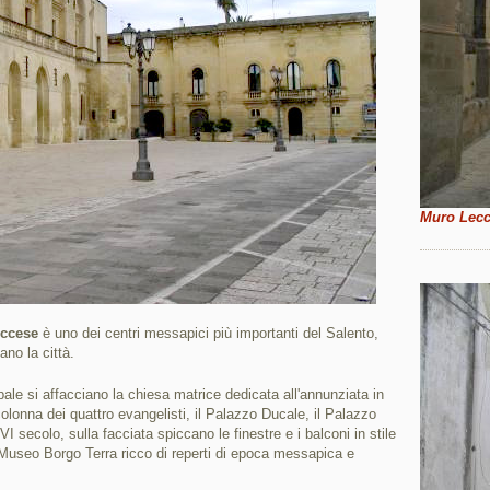
Muro Lec
eccese
è uno dei centri messapici più importanti del Salento,
no la città.
ipale si affacciano la chiesa matrice dedicata all'annunziata in
colonna dei quattro evangelisti, il Palazzo Ducale, il Palazzo
I secolo, sulla facciata spiccano le finestre e i balconi in stile
 il Museo Borgo Terra ricco di reperti di epoca messapica e