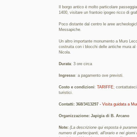
Il borgo antico è molto particolare passeggia
1400, visitare un frantoio ipogeo ricco di gra
Poco distante dal centro le aree archeologich
Messapiche.
Un altro importante monumento a Muro Lecces
costruita con i blocchi delle antiche mura al
Nicola.
Durata
: 3 ore circa
Ingresso
: a pagamento ove previsti.
Costo e condizioni
:
TARIFFE
; contattatec
turistici.
Contatti: 368/3413297 -
Visita guidata a Mu
Organizzazione: Japigia di B. Arcano
Note:
(La descrizione qui esposta è purament
numero di partecipanti, all'orario e nei giorni 