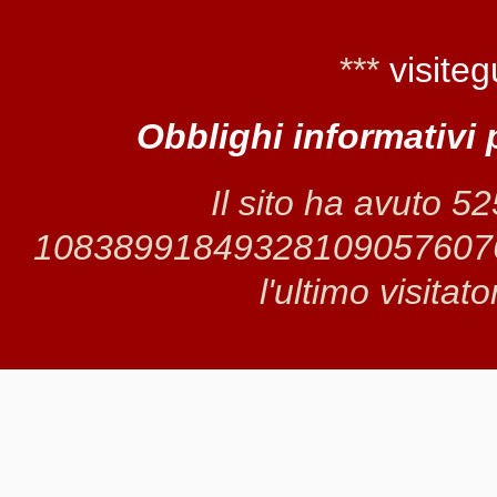
***
visiteg
Obblighi informativi 
Il sito ha avuto 5
1083899184932810905760763 
l'ultimo visitat