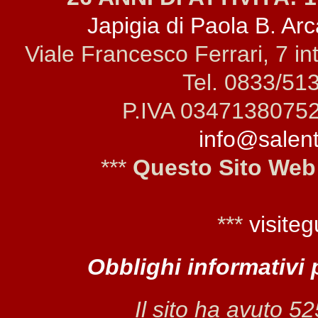
Japigia di Paola B. Arca
Viale Francesco Ferrari, 7 i
Tel. 0833/51
P.IVA 0347138075
info@salento
***
Questo Sito Web
***
visiteg
Obblighi informativi 
Il sito ha avuto 5