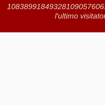
1083899184932810905760633 
l'ultimo visitat