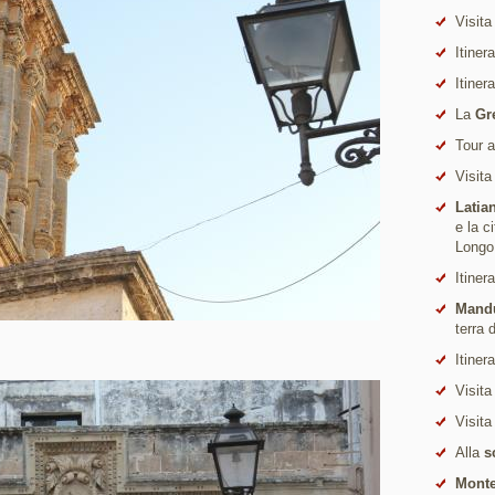
Visita
Itiner
Itiner
La
Gr
Tour 
Visita
Latia
e la c
Longo
Itiner
Mand
terra 
Itiner
Visita
Visita
Alla
s
Monte