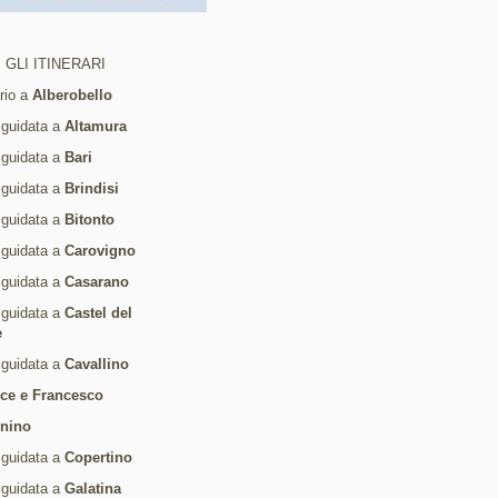
 GLI ITINERARI
ario a
Alberobello
 guidata a
Altamura
 guidata a
Bari
 guidata a
Brindisi
 guidata a
Bitonto
 guidata a
Carovigno
 guidata a
Casarano
 guidata a
Castel del
e
 guidata a
Cavallino
ice e Francesco
rnino
 guidata a
Copertino
 guidata a
Galatina