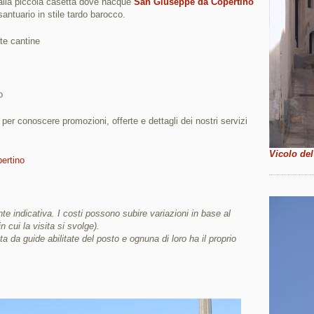
lla piccola casetta dove nacque
San Giuseppe da Copertino
santuario in stile tardo barocco.
te cantine
o
i per conoscere promozioni, offerte e dettagli dei nostri servizi
Vicolo del
pertino
e indicativa. I costi possono subire variazioni in base al
in cui la visita si svolge).
ta da guide abilitate del posto e ognuna di loro ha il proprio