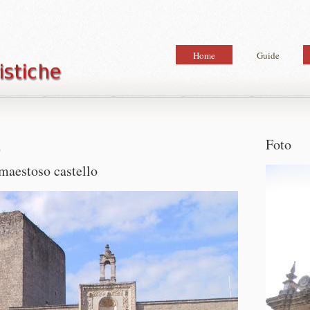
Home
Guide
Foto
o
l maestoso castello