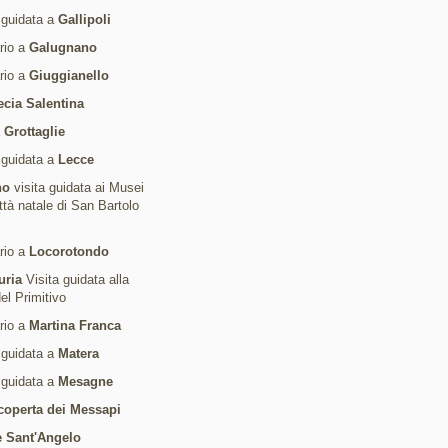
 guidata a
Gallipoli
ario a
Galugnano
ario a
Giuggianello
ecia Salentina
a
Grottaglie
 guidata a
Lecce
no
visita guidata ai Musei
ittà natale di San Bartolo
ario a
Locorotondo
uria
Visita guidata alla
del Primitivo
ario a
Martina Franca
 guidata a
Matera
 guidata a
Mesagne
coperta dei Messapi
 Sant'Angelo