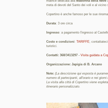
matrice dedicata alla
Madonna della Neve
a
meta di devoti del Santo dei voli e al vicino 
Copertino è anche famoso per le sue rinoma
Durata
: 3 ore circa
Ingresso
: a pagamento l'ingresso al Castell
Costo e condizioni
:
TARIFFE
; contattatec
turistici.
Contatti: 368/3413297 -
Visita guidata a Co
Organizzazione: Japigia di B. Arcano
Note:
(La descrizione qui esposta è purament
numero di partecipanti, all'orario e nei giorni 
La visita alla città di Copertino viene espleta
itinerario personalizzato.