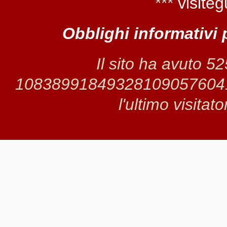
***
visiteg
Obblighi informativi 
Il sito ha avuto 5
1083899184932810905760417 
l'ultimo visitat