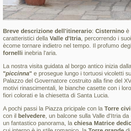
Breve descrizione dell'itinerario
:
Cisternino
è 
caratteristici della
Valle d'Itria
, percorrendo i suoi 
ècome tornare indietro nel tempo. Il profumo deg
fornelli
inebria l'aria.
La nostra visita guidata al borgo antico inizia dall
"
piccinna
"
e prosegue lungo i tortuosi vicoletti su 
Palazzo del Governatore costruito alla fine del 
motivi rinascimentali, le bianche casette con i loro
fiori colorati e la chiesetta di Santa Lucia.
A pochi passi la Piazza pricipale con la
Torre civ
con il
belvedere
, un balcone sulla Valle d'Itria d
un fantastico panorama, la
chiesa Matrice dedic
cui interno è in stile romanico, la
Torre grande
di