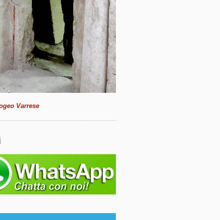
ogeo Varrese
i