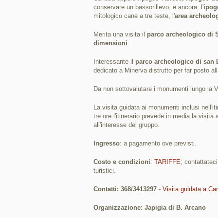
conservare un bassorilievo, e ancora: l'
ipog
mitologico cane a tre teste, l'
area archeolo
Merita una visita il
parco archeologico di S
dimensioni
.
Interessante il
parco archeologico di san 
dedicato a Minerva distrutto per far posto al
Da non sottovalutare i monumenti lungo la 
La visita guidata ai monumenti inclusi nell'i
tre ore l'itinerario prevede in media la visita
all'interesse del gruppo.
Ingresso
: a pagamento ove previsti.
Costo e condizioni
:
TARIFFE
; contattatec
turistici.
Contatti: 368/3413297 -
Visita guidata a Ca
Organizzazione: Japigia di B. Arcano