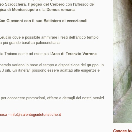
eo Scrocchera
, l'
ipogeo del Cerbero
con l'affresco del
gica di Montescupolo
e la
Domus romana
.
an Giovanni con il suo Battistero di eccezionali
Leucio
dove è possibile ammirare i resti dell'antico tempio
la più grande basilica paleocristiana.
Via Traiana come ad esempio l'
Arco di Terenzio Varrone
.
tinerario variano in base al tempo a disposizione del gruppo, in
 a 3 siti. Gli itinerari possono essere adattati alle esigenze e
i per conoscere promozioni, offerte e dettagli dei nostri servizi
nosa - info@salentoguideturistiche.it
Canosa ip