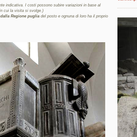
e indicativa. I costi possono subire variazioni in base al
in cui la visita si svolge.)
e dalla Regione puglia
del posto e ognuna di loro ha il proprio