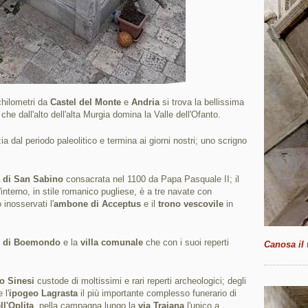
chilometri da
Castel del Monte
e
Andria
si trova la bellissima
che dall'alto dell'alta Murgia domina la Valle dell'Ofanto.
ia dal periodo paleolitico e termina ai giorni nostri; uno scrigno
a di San Sabino
consacrata nel 1100 da Papa Pasquale II; il
'interno, in stile romanico pugliese, è a tre navate con
 inosservati l'
ambone di Acceptus
e il
trono vescovile
in
 di Boemondo
e la
villa comunale
che con i suoi reperti
Canosa il
o Sinesi
custode di moltissimi e rari reperti archeologici; degli
 l'
ipogeo Lagrasta
il più importante complesso funerario di
ll'Oplita
, nella campagna lungo la
via Traiana
l'unico a