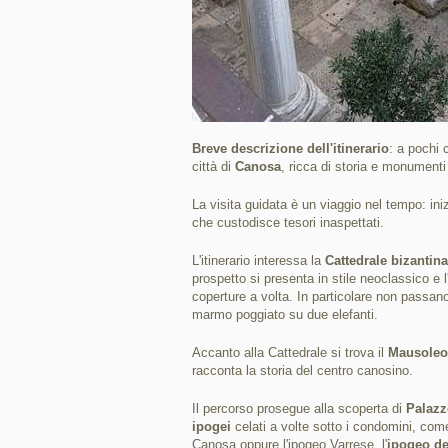
Breve descrizione dell'itinerario
: a pochi 
città di
Canosa
, ricca di storia e monumenti 
La visita guidata è un viaggio nel tempo: iniz
che custodisce tesori inaspettati.
L'itinerario interessa la
Cattedrale bizantin
prospetto si presenta in stile neoclassico e l
coperture a volta. In particolare non passano
marmo poggiato su due elefanti.
Accanto alla Cattedrale si trova il
Mausoleo
racconta la storia del centro canosino.
Il percorso prosegue alla scoperta di
Palazz
ipogei
celati a volte sotto i condomini, come
Canosa oppure l'ipogeo Varrese, l'
ipogeo de