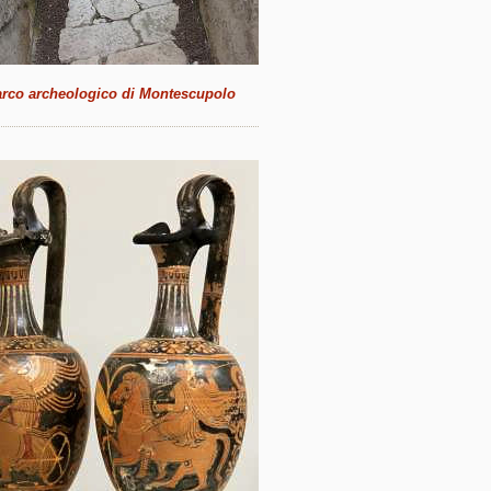
rco archeologico di Montescupolo