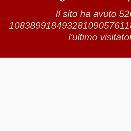
Il sito ha avuto 5
1083899184932810905761185 
l'ultimo visitat