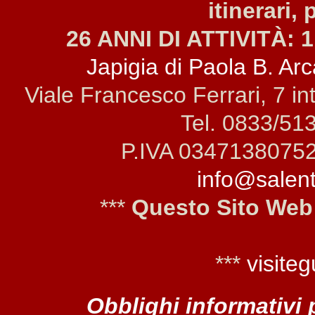
itinerari, 
26 ANNI DI ATTIVITÀ: 1
Japigia di Paola B. Arca
Viale Francesco Ferrari, 7 i
Tel. 0833/51
P.IVA 0347138075
info@salento
***
Questo Sito Web
***
visiteg
Obblighi informativi 