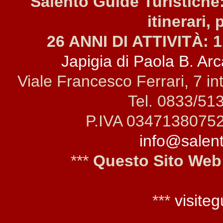
Salento Guide Turistiche:
itinerari, 
26 ANNI DI ATTIVITÀ: 1
Japigia di Paola B. Arca
Viale Francesco Ferrari, 7 i
Tel. 0833/51
P.IVA 0347138075
info@salento
***
Questo Sito Web
***
visiteg