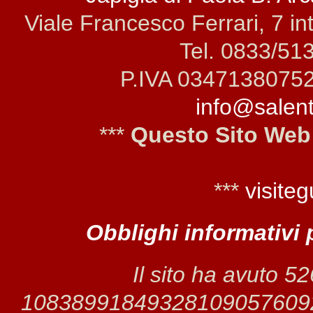
Viale Francesco Ferrari, 7 i
Tel. 0833/51
P.IVA 0347138075
info@salento
***
Questo Sito Web
***
visiteg
Obblighi informativi 
Il sito ha avuto 5
1083899184932810905760925 