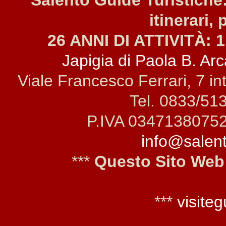
Salento Guide Turistiche:
itinerari, 
26 ANNI DI ATTIVITÀ: 1
Japigia di Paola B. Arca
Viale Francesco Ferrari, 7 i
Tel. 0833/51
P.IVA 0347138075
info@salento
***
Questo Sito Web
***
visiteg