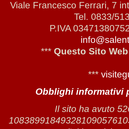
Viale Francesco Ferrari, 7 i
Tel. 0833/51
P.IVA 0347138075
info@salento
***
Questo Sito Web
***
visiteg
Obblighi informativi 
Il sito ha avuto 5
1083899184932810905761030 