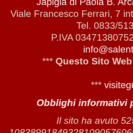
Japigia di Paola B. Arca
Viale Francesco Ferrari, 7 i
Tel. 0833/51
P.IVA 0347138075
info@salento
***
Questo Sito Web
***
visiteg
Obblighi informativi 
Il sito ha avuto 5
1083899184932810905760668 