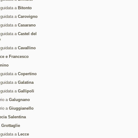
 guidata a
Bitonto
 guidata a
Carovigno
 guidata a
Casarano
 guidata a
Castel del
e
 guidata a
Cavallino
ice e Francesco
rnino
 guidata a
Copertino
 guidata a
Galatina
 guidata a
Gallipoli
ario a
Galugnano
ario a
Giuggianello
ecia Salentina
a
Grottaglie
 guidata a
Lecce