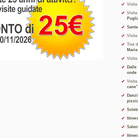
Visita
Visita
Pugli
Santa
Visita
Tour 
Maria
Visita
Dalle
onde 
Visita
cane"
Danzi
pizzi
Solet
Itiner
Salen
Itiner