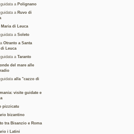
 guidata a
Polignano
 guidata a
Ruvo di
a
 Maria di Leuca
 guidata a
Soleto
da
Otranto a Santa
 di Leuca
 guidata a
Taranto
 onde del mare alle
radio
 guidata
alla "cazzo di
mania: visite guidate e
ca
o pizzicatu
ario bizantino
to tra Bisanzio e Roma
ario i Latini