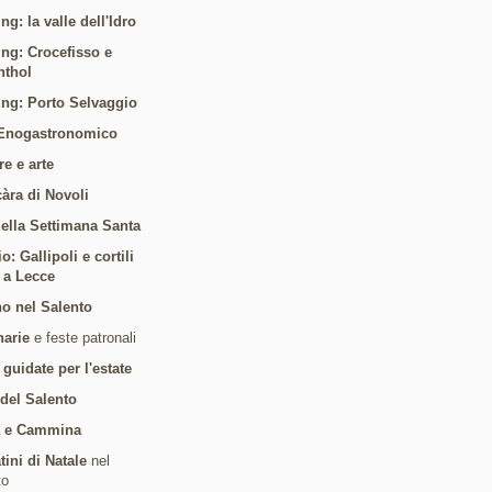
ng: la valle dell'Idro
ing: Crocefisso e
nthol
ing: Porto Selvaggio
Enogastronomico
re e arte
càra di Novoli
 della Settimana Santa
: Gallipoli e cortili
i a Lecce
o nel Salento
arie
e feste patronali
 guidate per l'estate
 del Salento
a e Cammina
tini di Natale
nel
to