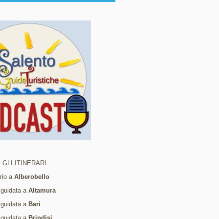
 GLI ITINERARI
ario a
Alberobello
 guidata a
Altamura
 guidata a
Bari
 guidata a
Brindisi