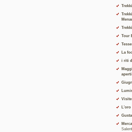
Trekki
Trekk
Mena
Trekk
Tour 
Tesse
La fo
i riti
Maggio
apert
Giugn
Lumin
Visite
L'oro
Gust
Merca
Salen