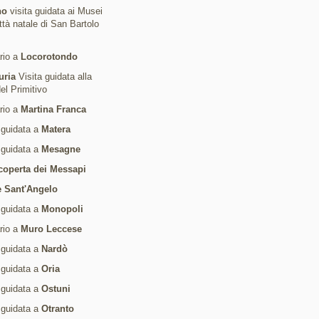
no
visita guidata ai Musei
ittà natale di San Bartolo
ario a
Locorotondo
uria
Visita guidata alla
del Primitivo
ario a
Martina Franca
 guidata a
Matera
 guidata a
Mesagne
coperta dei Messapi
 Sant'Angelo
 guidata a
Monopoli
ario a
Muro Leccese
 guidata a
Nardò
 guidata a
Oria
 guidata a
Ostuni
 guidata a
Otranto