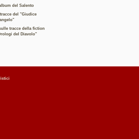
album del Salento
 tracce del "Giudice
angelo"
ulle tracce della fiction
Orologi del Diavolo"
istici