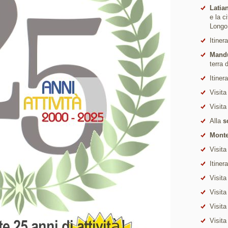
Latia
e la c
Longo
Itiner
Mand
terra 
Itiner
Visita
Visita
Alla
s
Monte
Visita
Itiner
Visita
Visita
Visita
Visita