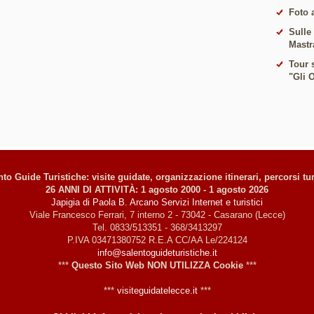
Foto 
Sulle
Mastr
Tour s
"Gli 
to Guide Turistiche: visite guidate, organizzazione itinerari, percorsi tur
26 ANNI DI ATTIVITÀ: 1 agosto 2000 - 1 agosto 2026
Japigia di Paola B. Arcano Servizi Internet e turistici
Viale Francesco Ferrari, 7 interno 2 - 73042 - Casarano (Lecce)
Tel. 0833/513351 - 368/3413297
P.IVA 03471380752 R.E.A CC/AA Le/224124
info@salentoguideturistiche.it
***
Questo Sito Web NON UTILIZZA Cookie
***
***
visiteguidatelecce.it
***