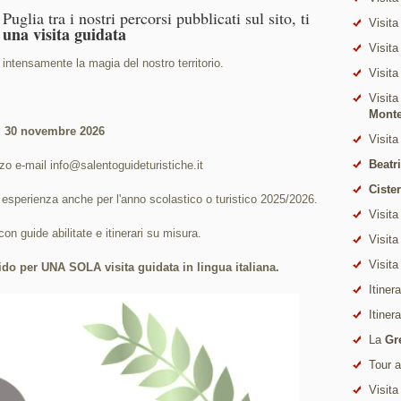
uglia tra i nostri percorsi pubblicati sul sito, ti
Visita
 una visita guidata
Visita
intensamente la magia del nostro territorio.
Visita
Visita
Mont
l
30 novembre 2026
Visita
Beatr
izzo e-mail info@salentoguideturistiche.it
Ciste
 esperienza anche per l'anno scolastico o turistico 2025/2026.
Visita
con guide abilitate e itinerari su misura.
Visita
Visita
o per UNA SOLA visita guidata in lingua italiana.
Itiner
Itiner
La
Gr
Tour 
Visita